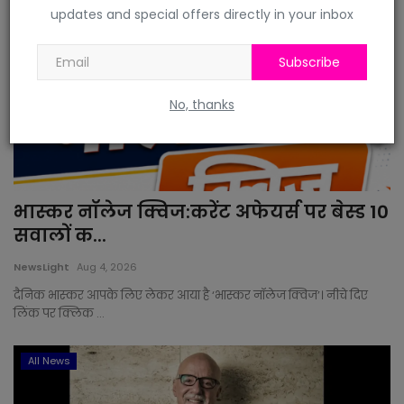
updates and special offers directly in your inbox
Subscribe
No, thanks
भास्‍कर नॉलेज क्विज:करेंट अफेयर्स पर बेस्‍ड 10
सवालों क...
NewsLight
Aug 4, 2026
दैनिक भास्‍कर आपके लिए लेकर आया है ‘भास्कर नॉलेज क्विज’। नीचे दिए
लिंक पर क्लिक ...
All News