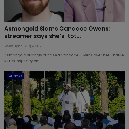
Asmongold Slams Candace Owens:
streamer says she’s ‘tot...
NewsLight
Aug 4, 2026
Asmongold strongly criticised Candace Owens over her Charlie
Kirk conspiracy cla...
All News