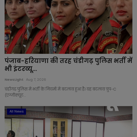
Rajsamand
Sawai Madhopur
Sikar
Sirohi
पंजाब-हरियाणा की तरह चंडीगढ़ पुलिस भर्ती में
भी इंटरव्यू...
Sri Ganganagar
NewsLight
Aug 7, 2026
चंडीगढ़ पुलिस में भर्ती के नियमों में बदलाव हुआ है। यह बदलाव ग्रुप-C
Tonk
(एग्जीक्यूट...
Udaipur
All News
Gallery