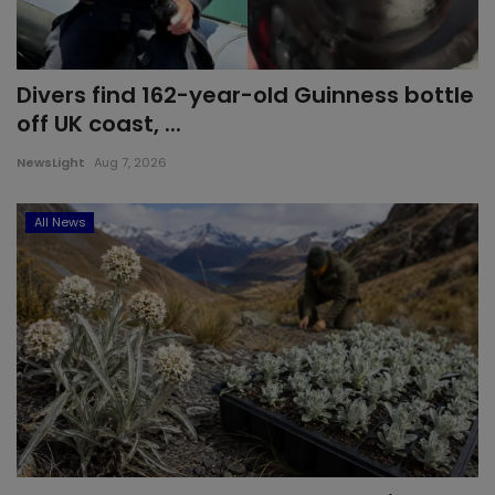
Divers find 162-year-old Guinness bottle
off UK coast, ...
NewsLight
Aug 7, 2026
All News