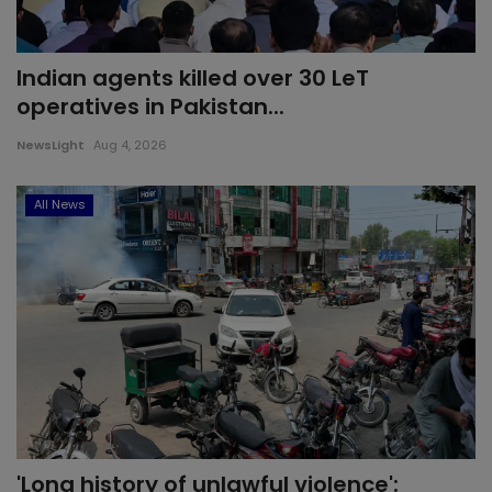
Indian agents killed over 30 LeT
operatives in Pakistan...
NewsLight
Aug 4, 2026
All News
'Long history of unlawful violence':