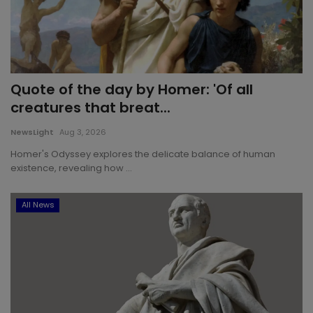
Quote of the day by Homer: 'Of all
creatures that breat...
NewsLight
Aug 3, 2026
Homer's Odyssey explores the delicate balance of human
existence, revealing how ...
All News