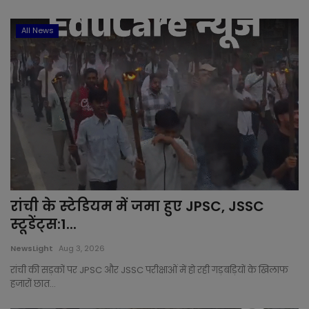
All News
रांची के स्‍टेडियम में जमा हुए JPSC, JSSC
स्‍टूडेंट्स:1...
NewsLight
Aug 3, 2026
रांची की सड़कों पर JPSC और JSSC परीक्षाओं में हो रही गड़बड़ियों के खिलाफ
हजारों छात...