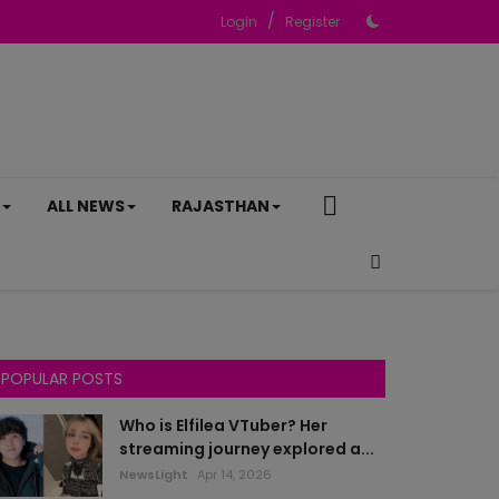
/
Login
Register
ALL NEWS
RAJASTHAN
POPULAR POSTS
Who is Elfilea VTuber? Her
streaming journey explored a...
NewsLight
Apr 14, 2026