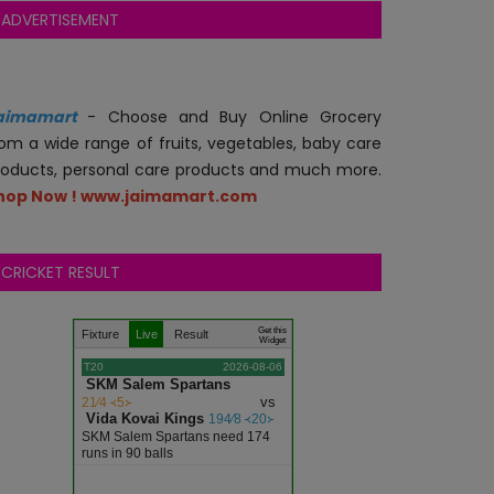
ADVERTISEMENT
aimamart
- Choose and Buy Online Grocery
rom a wide range of fruits, vegetables, baby care
roducts, personal care products and much more.
hop Now ! www.jaimamart.com
CRICKET RESULT
.
.
.
Get this
Fixture
Live
Result
Widget
T20
2026-08-06
SKM Salem Spartans
vs
21∕4 ᚜5᚛
Vida Kovai Kings
194∕8 ᚜20᚛
SKM Salem Spartans need 174
runs in 90 balls