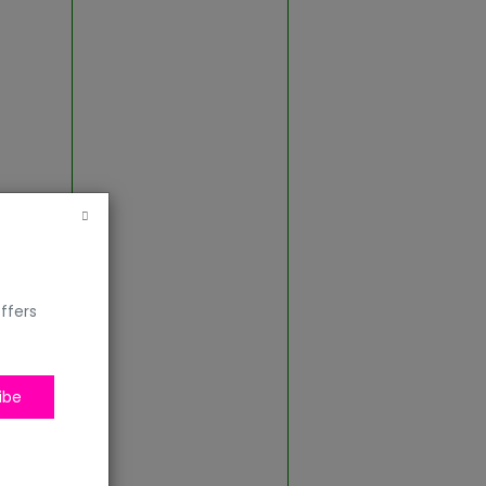
ffers
ibe